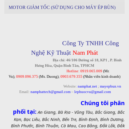
MOTOR GIẢM TỐC (SỬ DỤNG CHO MÁY ÉP BÙN)
Công Ty TNHH Công
Nghệ Kỹ Thuật
Nam Phát
Địa chỉ: 46/106 Đường số 18, KP1 , P. Bình
Hưng Hòa, Quận Bình Tân, TPHCM
Hotline: 0919.065.009
(Mr.
Vu);
0909.096.375
(Ms. Duong);
0903.679.355
(Nhân viên kinh doanh)
Website:
namphat.net
;
mayepbun.vn
Email:
namphattech@gmail.com
–
lephuocvu@gmail.com
Chúng tôi phân
phối tại:
An Giang, Bà Rịa - Vũng Tàu, Bắc Giang, Bắc
Kạn, Bạc Liêu, Bắc Ninh, Bến Tre, Bình Định, Bình Dương,
Bình Phước, Bình Thuận, Cà Mau, Cao Bằng, Đắk Lắk, Đắk