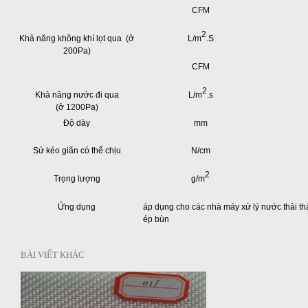
CFM
2
Khả năng không khí lọt qua (ở
L/m
.S
200Pa)
CFM
2
Khả năng nước đi qua
L/m
.s
(ở 1200Pa)
Độ dày
mm
Sứ kéo giãn có thể chịu
N/cm
2
Trọng lượng
g/m
Ứng dụng
áp dụng cho các nhà máy xử lý nước thải t
ép bùn
BÀI VIẾT KHÁC