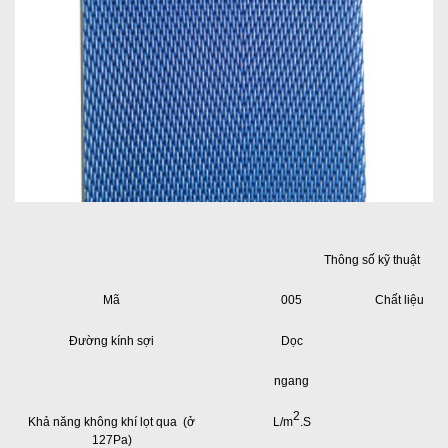
Thông số kỹ thuật
Mã
005
Chất liệu
Đường kính sợi
Dọc
ngang
2
Khả năng không khí lọt qua (ở
L/m
.S
127Pa)