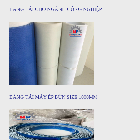
BĂNG TẢI CHO NGÀNH CÔNG NGHIỆP
BĂNG TẢI MÁY ÉP BÙN SIZE 1000MM